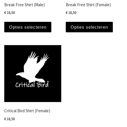
Break Free Shirt (Male)
Break Free Shirt (Female)
€
18,50
€
18,50
Dit product heeft meerdere variaties. Dez
Dit pro
Opties selecteren
Opties selecteren
Critical Bird Shirt (Female)
€
18,50
Dit product heeft meerdere variaties. Dez